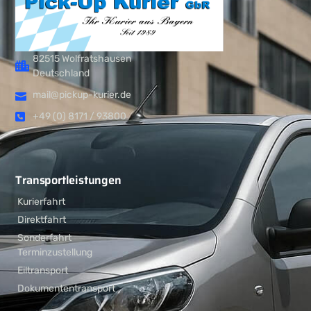
82515 Wolfratshausen
Deutschland
mail@pickup-kurier.de
+49 (0) 8171 / 93800
Transportleistungen
Kurierfahrt
Direktfahrt
Sonderfahrt
Terminzustellung
Eiltransport
Dokumententransport