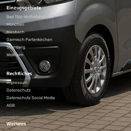
Einzugsgebiete
Bad Tölz-Wolfratshausen
München
Miesbach
Garmisch Partenkirchen
Starnberg
Weilheim
Rechtliches
Impressum
Datenschutz
Datenschutz Social Media
AGB
Weiteres