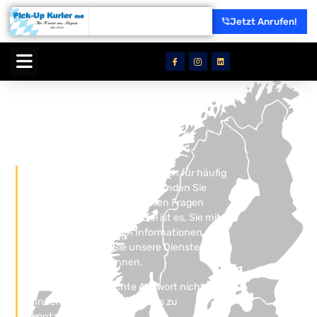
Jetzt Anrufen!
Pick-Up Kurier
Häufige Fragen
Willkommen in unserem Bereich für häufig
gestellte Fragen (FAQ). Hier finden Sie
Antworten auf die häufigsten Fragen
unserer Kunden. Unser Ziel ist es, Sie mit
klaren und nützlichen Informationen zu
versorgen, damit Sie unsere Dienste
optimal nutzen können.
Wenn Sie die gesuchte Antwort nicht
finden, zögern Sie nicht, uns zu
kontaktieren.