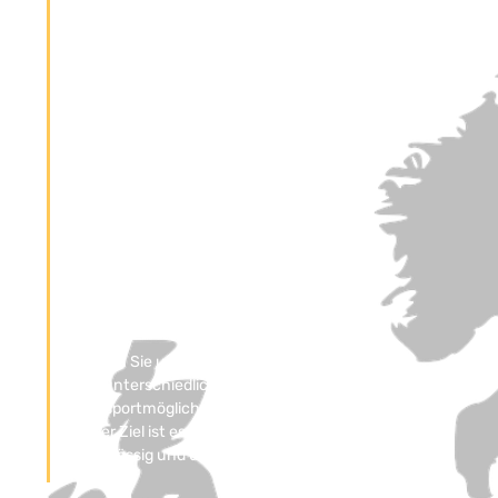
Dokumenten, Pakete mit empfindlicher
Ware oder Paletten und Gitterboxen – wir
kümmern uns um Ihren Transport.
Unser Einzugsgebiet umfasst den Landkreis
Bad Tölz-Wolfratshausen und Geretsried.
Viele unserer Kunden kommen auch aus
München und dem Umland, wie Starnberg,
Miesbach, Weilheim-Schongau und
Garmisch-Partenkirchen. Darüber hinaus
betreuen wir Kunden in ganz Deutschland.
Durch unsere Zusammenarbeit mit
vertrauensvollen Partnern profitieren Sie
von kürzeren Anfahrtswegen und
schnelleren Auslieferungen.
Nutzen Sie unsere langjährige Erfahrung in
den unterschiedlichsten
Transportmöglichkeiten der Kurierbranche.
Unser Ziel ist es, jeden Auftrag schnell,
zuverlässig und unkompliziert abzuwickeln.