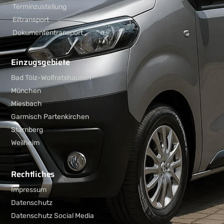
Terminzustellung
Eiltransport
Dokumententransport
Einzugsgebiete
Bad Tölz-Wolfratshausen
München
Miesbach
Garmisch Partenkirchen
Starnberg
Weilheim
Rechtliches
Impressum
Datenschutz
Datenschutz Social Media