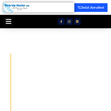
Jetzt Anrufen!
Über Uns
Ihr Kurier aus Bayern seit 1989
Als familiengeführtes
Transportunternehmen mit Sitz in
Wolfratshausen sind wir seit über 35 Jahren
für unsere Kunden da. Unsere familiäre
Atmosphäre und unser persönliches
Engagement sorgen dafür, dass Sie bei uns
stets in guten Händen sind.
Wir bringen Ihre Ware sicher und zuverlässig
ans Ziel – regional, deutschlandweit und bis
ganz Europa! Ob Kuverts mit vertraulichen